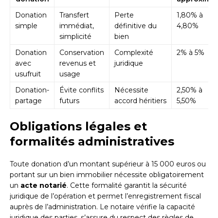
Donation
Transfert
Perte
1,80% à
simple
immédiat,
définitive du
4,80%
simplicité
bien
Donation
Conservation
Complexité
2% à 5%
avec
revenus et
juridique
usufruit
usage
Donation-
Évite conflits
Nécessite
2,50% à
partage
futurs
accord héritiers
5,50%
Obligations légales et
formalités administratives
Toute donation d’un montant supérieur à 15 000 euros ou
portant sur un bien immobilier nécessite obligatoirement
un
acte notarié
. Cette formalité garantit la sécurité
juridique de l’opération et permet l’enregistrement fiscal
auprès de l’administration. Le notaire vérifie la capacité
juridique des parties, s’assure du respect des règles de