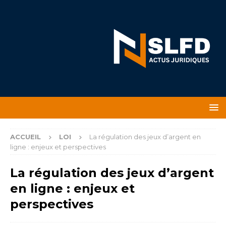
ACCUEIL
LOI
La régulation des jeux d’argent en
ligne : enjeux et perspectives
La régulation des jeux d’argent
en ligne : enjeux et
perspectives