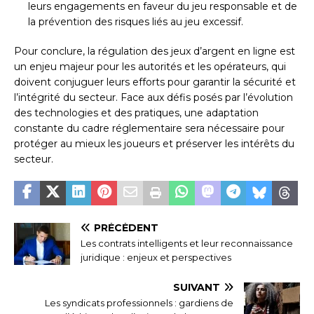
leurs engagements en faveur du jeu responsable et de
la prévention des risques liés au jeu excessif.
Pour conclure, la régulation des jeux d’argent en ligne est
un enjeu majeur pour les autorités et les opérateurs, qui
doivent conjuguer leurs efforts pour garantir la sécurité et
l’intégrité du secteur. Face aux défis posés par l’évolution
des technologies et des pratiques, une adaptation
constante du cadre réglementaire sera nécessaire pour
protéger au mieux les joueurs et préserver les intérêts du
secteur.
PRÉCÉDENT
Les contrats intelligents et leur reconnaissance
juridique : enjeux et perspectives
SUIVANT
Les syndicats professionnels : gardiens de