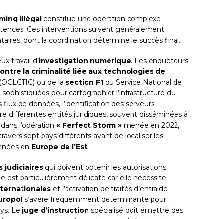
ming illégal
constitue une opération complexe
étences. Ces interventions suivent généralement
aires, dont la coordination détermine le succès final.
x travail d’
investigation numérique
. Les enquêteurs
contre la criminalité liée aux technologies de
(OCLCTIC) ou de la
section F1
du Service National de
 sophistiquées pour cartographier l’infrastructure du
 flux de données, l’identification des serveurs
re différentes entités juridiques, souvent disséminées à
, dans l’opération
« Perfect Storm »
menée en 2022,
ravers sept pays différents avant de localiser les
onnées en
Europe de l’Est
.
s judiciaires
qui doivent obtenir les autorisations
ue est particulièrement délicate car elle nécessite
ternationales
et l’activation de traités d’entraide
uropol
s’avère fréquemment déterminante pour
ays. Le
juge d’instruction
spécialisé doit émettre des