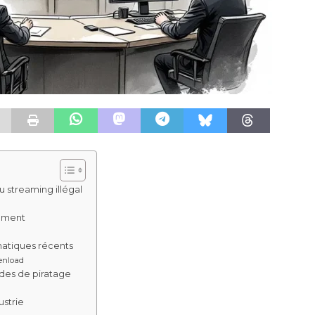
 streaming illégal
ement
atiques récents
enload
des de piratage
strie