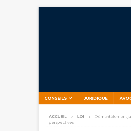
CONSEILS
JURIDIQUE
AVO
ACCUEIL
LOI
Démantèlement judi
perspectives