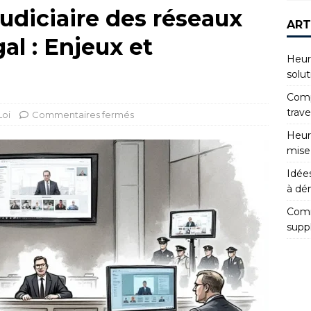
diciaire des réseaux
ART
al : Enjeux et
Heur
solut
Compr
trav
Loi
Commentaires fermés
Heur
mise
Idées
à dé
Comm
supp