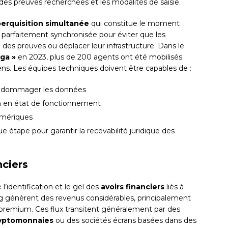
 des preuves recherchées et les modalités de saisie.
erquisition simultanée
qui constitue le moment
 parfaitement synchronisée pour éviter que les
 des preuves ou déplacer leur infrastructure. Dans le
ga »
en 2023, plus de 200 agents ont été mobilisés
s. Les équipes techniques doivent être capables de :
 endommager les données
on en état de fonctionnement
umériques
tape pour garantir la recevabilité juridique des
nciers
identification et le gel des
avoirs financiers
liés à
ming génèrent des revenus considérables, principalement
 premium. Ces flux transitent généralement par des
yptomonnaies
ou des sociétés écrans basées dans des