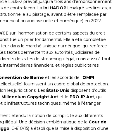
ticle L.335-2 prévoit jusqu’à trois ans d’emprisonnement
s de contrefaçon. La
loi HADOPI
, malgré ses limites, a
titutionnelle au piratage, avant d’être remplacée par
ommunication audiovisuelle et numérique) en 2022.
9/CE
sur l’harmonisation de certains aspects du droit
constitue un pilier fondamental. Elle a été complétée
auteur dans le marché unique numérique, qui renforce
Ces textes permettent aux autorités judiciaires de
rects des sites de streaming illégal, mais aussi à tout
 intermédiaires financiers, et régies publicitaires.
onvention de Berne
et les accords de l’
OMPI
ellectuelle) fournissent un cadre global de protection.
lon les juridictions. Les
États-Unis
disposent d’outils
l Millennium Copyright Act
et le
PRO-IP Act
, qui
t d’infrastructures techniques, même à l’étranger.
ement étendu la notion de complicité aux différents
ng illégal. Une décision emblématique de la
Cour de
iggo
, C-610/15) a établi que la mise à disposition d’une