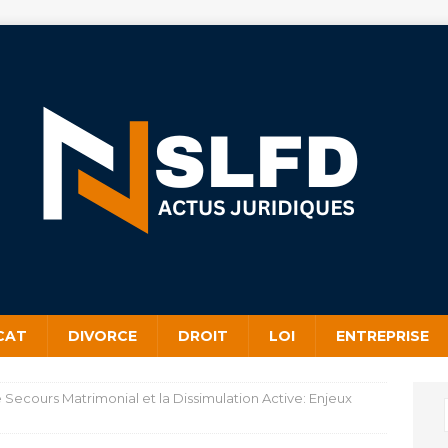
CAT
DIVORCE
DROIT
LOI
ENTREPRISE
 Secours Matrimonial et la Dissimulation Active: Enjeux