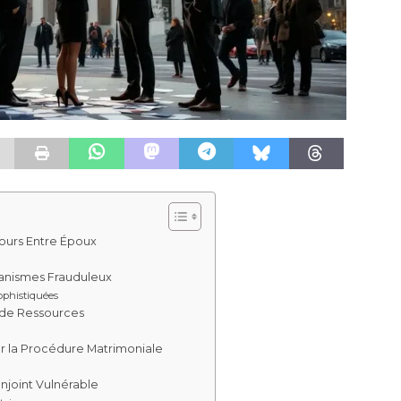
ours Entre Époux
écanismes Frauduleux
ophistiquées
 de Ressources
r la Procédure Matrimoniale
njoint Vulnérable