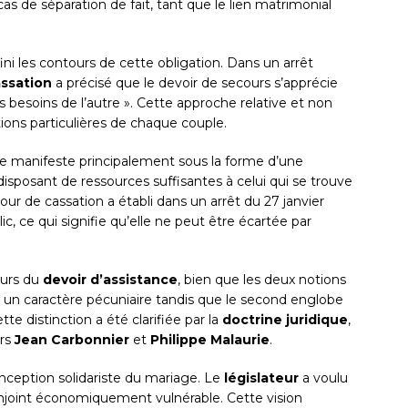
de séparation de fait, tant que le lien matrimonial
i les contours de cette obligation. Dans un arrêt
ssation
a précisé que le devoir de secours s’apprécie
s besoins de l’autre ». Cette approche relative et non
ions particulières de chaque couple.
s se manifeste principalement sous la forme d’une
disposant de ressources suffisantes à celui qui se trouve
our de cassation a établi dans un arrêt du 27 janvier
c, ce qui signifie qu’elle ne peut être écartée par
ours du
devoir d’assistance
, bien que les deux notions
t un caractère pécuniaire tandis que le second englobe
te distinction a été clarifiée par la
doctrine juridique
,
urs
Jean Carbonnier
et
Philippe Malaurie
.
onception solidariste du mariage. Le
législateur
a voulu
joint économiquement vulnérable. Cette vision