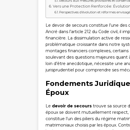
Recours aux mesures provisoires et conserva
Vers une Protection Renforcée: Évolutions
Perspectives d’évolution et réformes envisag
Le devoir de secours constitue l’une des 
Ancré dans l’article 212 du Code civil, il
financière. La dissimulation active de res
problématique croissante dans notre sys
montages financiers complexes, certains c
soulevant des questions majeures quant à 
loin d’être anecdotique, nécessite une ana
jurisprudentiel pour comprendre ses méca
Fondements Juridiques
Époux
Le
devoir de secours
trouve sa source da
époux se doivent mutuellement respect, fid
constitue l’un des piliers du régime matri
matrimoniaux choisis par les époux. Contr