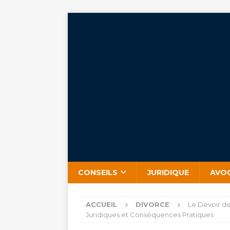
CONSEILS
JURIDIQUE
AVO
ACCUEIL
DIVORCE
Le Devoir de
Juridiques et Conséquences Pratiques