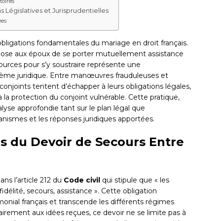
toires
 Législatives et Jurisprudentielles
ées
obligations fondamentales du mariage en droit français.
 impose aux époux de se porter mutuellement assistance
sources pour s’y soustraire représente une
tème juridique. Entre manœuvres frauduleuses et
onjoints tentent d’échapper à leurs obligations légales,
la protection du conjoint vulnérable. Cette pratique,
lyse approfondie tant sur le plan légal que
nismes et les réponses juridiques apportées.
 du Devoir de Secours Entre
ns l’article 212 du
Code civil
qui stipule que « les
élité, secours, assistance ». Cette obligation
monial français et transcende les différents régimes
airement aux idées reçues, ce devoir ne se limite pas à