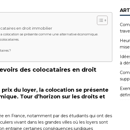
ART
Compr
ocataires en droit immobilier
trav
, la colocation se présente comme une alternative économique.
 colocataires.
Heur
mise
taires ?
Idées
à dé
evoirs des colocataires en droit
Comm
supp
Exemp
prix du loyer, la colocation se présente
défin
que. Tour d’horizon sur les droits et
isée en France, notamment par des étudiants qui ont des
culiers vivant dans les grandes villes où les loyers sont
tion entraine certaines conséquences juridiques