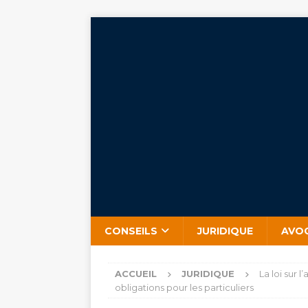
CONSEILS
JURIDIQUE
AVO
ACCUEIL
JURIDIQUE
La loi sur 
obligations pour les particuliers