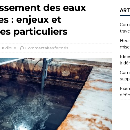
inissement des eaux
ART
s : enjeux et
Compr
es particuliers
trav
Heur
mise
Juridique
Commentaires fermés
Idées
à dé
Comm
supp
Exemp
défin