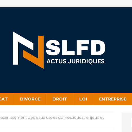
CAT
DIVORCE
DROIT
LOI
ENTREPRISE
l’assainissement des eaux usées domestiques : enjeux et