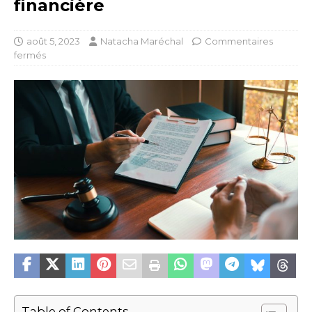
financière
août 5, 2023
Natacha Maréchal
Commentaires
fermés
Table of Contents