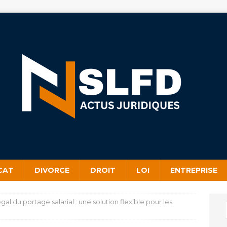
CAT
DIVORCE
DROIT
LOI
ENTREPRISE
gal du portage salarial : une solution flexible pour les