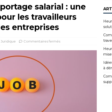
portage salarial : une
ART
our les travailleurs
Heur
es entreprises
solut
Compr
trav
Juridique
Commentaires fermés
Heur
mise
Idées
à dé
Comm
supp