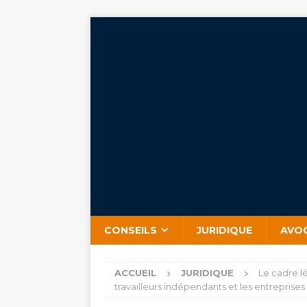
CONSEILS
JURIDIQUE
AVO
ACCUEIL
JURIDIQUE
Le cadre lé
travailleurs indépendants et les entreprises