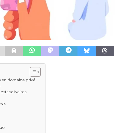
es en domaine privé
s
sts salivaires
ests
que