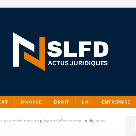
CAT
DIVORCE
DROIT
LOI
ENTREPRISE
ire et contrôle sur les pistes privées : cadre juridique et