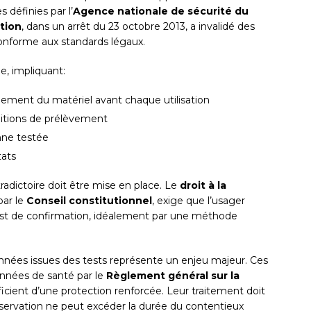
définies par l’
Agence nationale de sécurité du
tion
, dans un arrêt du 23 octobre 2013, a invalidé des
onforme aux standards légaux.
e, impliquant:
nnement du matériel avant chaque utilisation
itions de prélèvement
onne testée
tats
radictoire doit être mise en place. Le
droit à la
par le
Conseil constitutionnel
, exige que l’usager
test de confirmation, idéalement par une méthode
nées issues des tests représente un enjeu majeur. Ces
nnées de santé par le
Règlement général sur la
cient d’une protection renforcée. Leur traitement doit
onservation ne peut excéder la durée du contentieux