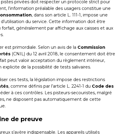
s pistes privées doit respecter un protocole strict pour
ment, l’information préalable des usagers constitue une
 consommation
, dans son article L. 111-1, impose une
 d’utilisation du service. Cette information doit être
 du forfait, généralement par affichage aux caisses et aux
s.
er est primordiale. Selon un avis de la
Commission
ertés
(CNIL) du 12 avril 2018, le consentement doit être
orfait peut valoir acceptation du règlement intérieur,
xplicite de la possibilité de tests salivaires.
ser ces tests, la législation impose des restrictions
ntés
, comme définis par l’article L. 2241-1 du
Code des
der à ces contrôles. Les pisteurs-secouristes, malgré
istes, ne disposent pas automatiquement de cette
ue.
îne de preuve
eux s’avère indispensable. Les appareils utilisés