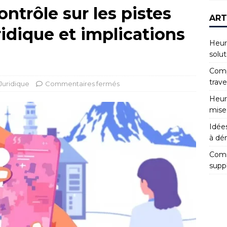
contrôle sur les pistes
ART
ridique et implications
Heur
solut
Compr
trav
Juridique
Commentaires fermés
Heur
mise
Idées
à dé
Comm
supp