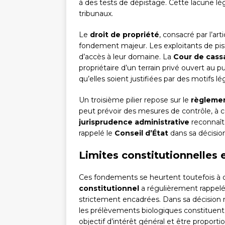
à des tests de dépistage. Cette lacune lég
tribunaux.
Le
droit de propriété
, consacré par l’art
fondement majeur. Les exploitants de piste
d’accès à leur domaine. La
Cour de cass
propriétaire d’un terrain privé ouvert au p
qu’elles soient justifiées par des motifs l
Un troisième pilier repose sur le
règlemen
peut prévoir des mesures de contrôle, à c
jurisprudence administrative
reconnaît 
rappelé le
Conseil d’État
dans sa décisio
Limites constitutionnelles 
Ces fondements se heurtent toutefois à de
constitutionnel
a régulièrement rappelé 
strictement encadrées. Dans sa décision 
les prélèvements biologiques constituent 
objectif d’intérêt général et être proporti