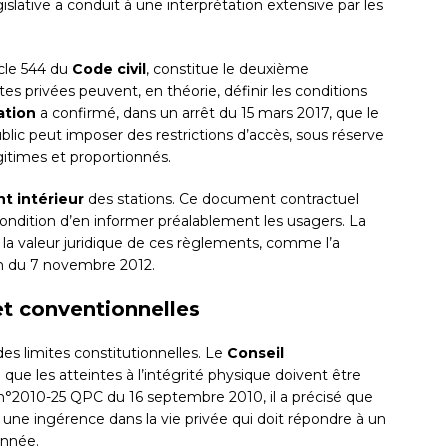
islative a conduit à une interprétation extensive par les
icle 544 du
Code civil
, constitue le deuxième
s privées peuvent, en théorie, définir les conditions
ation
a confirmé, dans un arrêt du 15 mars 2017, que le
ublic peut imposer des restrictions d’accès, sous réserve
égitimes et proportionnés.
t intérieur
des stations. Ce document contractuel
ondition d’en informer préalablement les usagers. La
la valeur juridique de ces règlements, comme l’a
n du 7 novembre 2012.
et conventionnelles
s limites constitutionnelles. Le
Conseil
que les atteintes à l’intégrité physique doivent être
n°2010-25 QPC du 16 septembre 2010, il a précisé que
une ingérence dans la vie privée qui doit répondre à un
onnée.