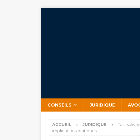
CONSEILS
JURIDIQUE
AVO
ACCUEIL
JURIDIQUE
Test saliva
implications pratiques