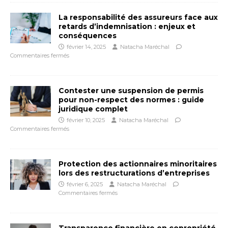
La responsabilité des assureurs face aux
retards d’indemnisation : enjeux et
conséquences
février 14, 2025
Natacha Maréchal
Commentaires fermés
Contester une suspension de permis
pour non-respect des normes : guide
juridique complet
février 10, 2025
Natacha Maréchal
Commentaires fermés
Protection des actionnaires minoritaires
lors des restructurations d’entreprises
février 6, 2025
Natacha Maréchal
Commentaires fermés
Transparence financière en copropriété