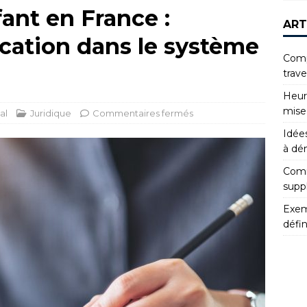
fant en France :
ART
ication dans le système
Compr
trav
Heur
mise
al
Juridique
Commentaires fermés
Idées
à dé
Comm
supp
Exemp
défin