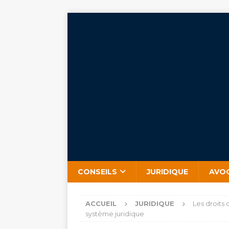
CONSEILS
JURIDIQUE
AVO
ACCUEIL
JURIDIQUE
Les droits 
système juridique