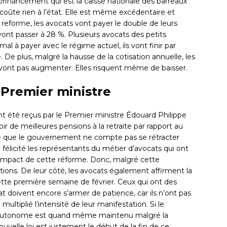
ofinancement qui est la caisse nationale des barreaux
coûte rien à l’état. Elle est même excédentaire et
reforme, les avocats vont payer le double de leurs
 vont passer à 28 %. Plusieurs avocats des petits
al à payer avec le régime actuel, ils vont finir par
e plus, malgré la hausse de la cotisation annuelle, les
ne vont pas augmenter. Elles risquent même de baisser.
 Premier ministre
ont été reçus par le Premier ministre Édouard Philippe
oir de meilleures pensions à la retraite par rapport au
 que le gouvernement ne compte pas se rétracter
 félicité les représentants du métier d’avocats qui ont
 l’impact de cette réforme. Donc, malgré cette
ions. De leur côté, les avocats également affirment la
ette première semaine de février. Ceux qui ont des
at doivent encore s’armer de patience, car ils n’ont pas
multiplié l’intensité de leur manifestation. Si le
 autonome est quand même maintenu malgré la
uvelle loi est justement le début de la fin de ce