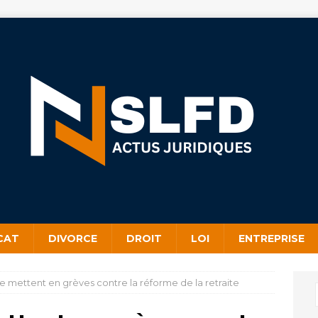
CAT
DIVORCE
DROIT
LOI
ENTREPRISE
e mettent en grèves contre la réforme de la retraite