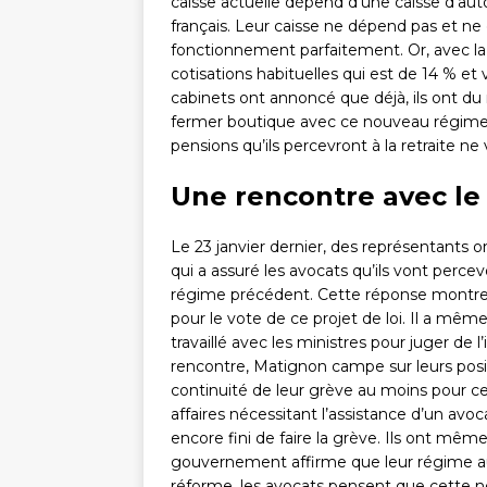
caisse actuelle dépend d’une caisse d’aut
français. Leur caisse ne dépend pas et ne 
fonctionnement parfaitement. Or, avec la 
cotisations habituelles qui est de 14 % et
cabinets ont annoncé que déjà, ils ont du m
fermer boutique avec ce nouveau régime. D
pensions qu’ils percevront à la retraite 
Une rencontre avec le
Le 23 janvier dernier, des représentants 
qui a assuré les avocats qu’ils vont percev
régime précédent. Cette réponse montre
pour le vote de ce projet de loi. Il a même
travaillé avec les ministres pour juger de
rencontre, Matignon campe sur leurs posit
continuité de leur grève au moins pour c
affaires nécessitant l’assistance d’un avoc
encore fini de faire la grève. Ils ont même 
gouvernement affirme que leur régime
réforme, les avocats pensent que cette no