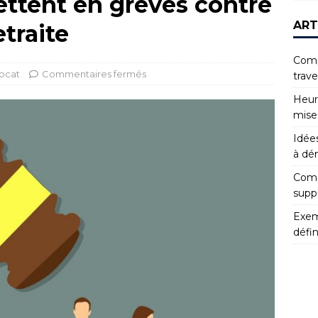
ettent en grèves contre
ART
etraite
Compr
ocat
Commentaires fermés
trav
Heur
mise
Idées
à dé
Comm
supp
Exemp
défin