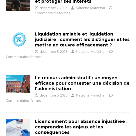
et protéger ses intérêts
décembre 7, 2023
Natacha Maréchal
Commentaires fermés
Liquidation amiable et liquidation
judiciaire : comment les distinguer et les
mettre en œuvre efficacement ?
décembre 5, 2023
Natacha Maréchal
Commentaires fermés
Le recours administratif : un moyen
efficace pour contester une décision de
l’administration
décembre 3, 2023
Natacha Maréchal
Commentaires fermés
Licenciement pour absence injustifiée :
comprendre les enjeux et les
conséquences